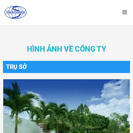
HÌNH ẢNH VỀ CÔNG TY
TRỤ SỞ